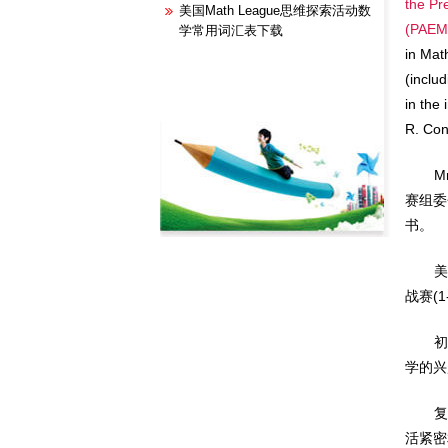
the Pr
美国Math League思维探索活动数
(PA
学常用词汇表下载
in Mat
(inclu
in the
R. Con
M
赛组委
书。
美
战赛(1
学的兴
活紧密相关