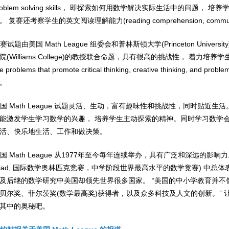
 problem solving skills， 即探索如何用数学解决实际生活中的问
 复赛还考察学生的英文阅读理解能力(reading comprehension, communi
赛试题由美国 Math League 组委会和普林斯顿大学(Princeton University
院(Williams College)的教授联合命题，具有很高的挑战性， 着力培养
ve problems that promote critical thinking, creative thinking, a
。
国 Math League 试题灵活、生动，富有趣味性和挑战性，同时贴近
能激发学生学习数学的兴趣， 培养学生主动探索的精神。同时学习数学
活、快乐地生活、工作和做决策。
国 Math League 从1977年至今每年连续举办，具有广泛和深远的影响力。美国虽然在I
mpiad, 国际数学奥林匹克竞赛，中学阶段世界最高水平的数学竞赛) 中
及后继的数学研究中美国却领先世界很多国家。 “美国的中小学教育并
贝尔奖、菲尔茨奖(数学最高奖)获得者，以及众多科技及人文的创新。” 让我们
其中的奥秘吧。