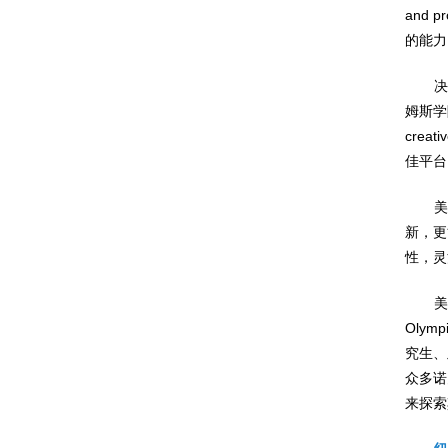
and
的能力。
决
姆斯学
creati
佳平台
美
新，更
性，灵
美
Oly
究生、
众多诺
来探索